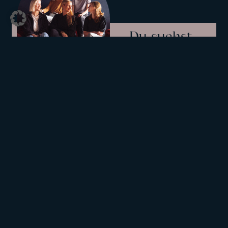
Du suchst
Unterstützung
bei deinem
Projekt?
Jetzt
anfragen
So arbeiten
wir