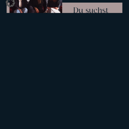
Du suchst
Unterstützung
bei deinem
Projekt?
Jetzt
anfragen
So arbeiten
wir