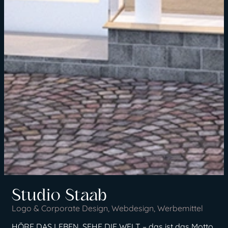
Studio Staab
Logo & Corporate Design
,
Webdesign
,
Werbemittel
HÖRE DAS LEBEN, SEHE DIE WELT – das ist das Motto